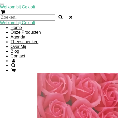
Ga
Welkom bij Gekloft
direct
naar
de
Welkom bij Gekloft
hoofdinhoud
Home
Onze Producten
Agenda
Theeschenkerij
Over Mij
Blog
Contact