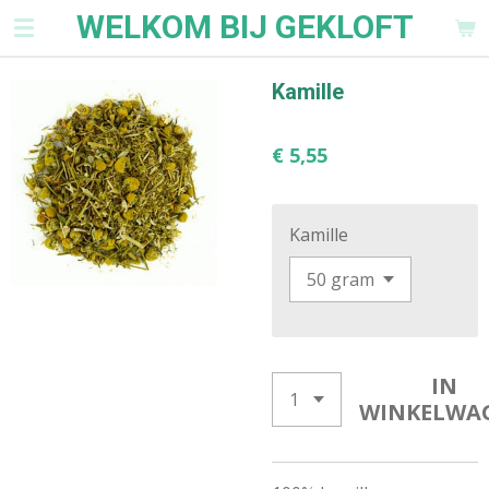
WELKOM BIJ GEKLOFT
Ga
direct
naar
Kamille
de
hoofdinhoud
€ 5,55
Kamille
IN
WINKELWA