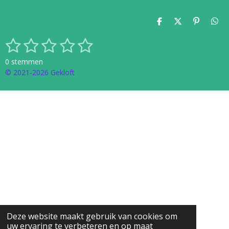
D
D
P
D
E
E
I
E
1
2
3
4
5
L
E
N
L
S
R
E
L
N
E
t
a
s
s
s
s
s
N
E
N
e
0 stemmen
t
N
m
t
t
t
t
t
© 2021-2026 Gekloft
i
m
n
e
e
e
e
e
e
g
n
r
r
r
r
r
:
0
r
r
r
r
s
e
e
e
e
t
e
n
n
n
n
r
r
e
n
Deze website maakt gebruik van cookies om
uw ervaring te verbeteren en op maat