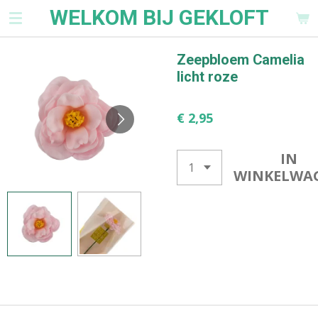
WELKOM BIJ GEKLOFT
Ga
direct
naar
Zeepbloem Camelia
de
licht roze
hoofdinhoud
€ 2,95
IN
WINKELWA