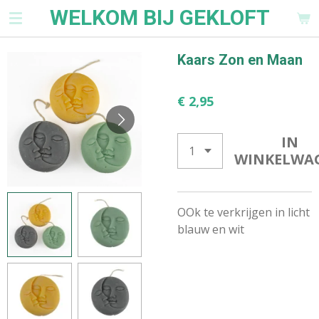
WELKOM BIJ GEKLOFT
Ga
direct
naar
Kaars Zon en Maan
de
hoofdinhoud
€ 2,95
IN
WINKELWA
OOk te verkrijgen in licht
blauw en wit