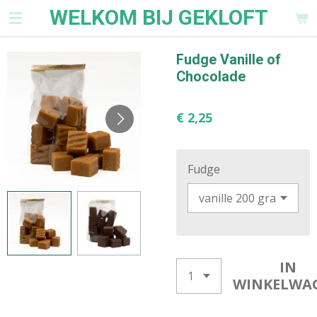
WELKOM BIJ GEKLOFT
Ga
direct
naar
Fudge Vanille of
de
Chocolade
hoofdinhoud
€ 2,25
Fudge
IN
WINKELWA