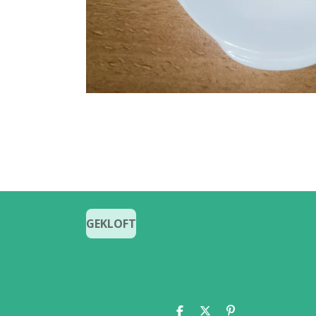
GEKLOFT
D
D
P