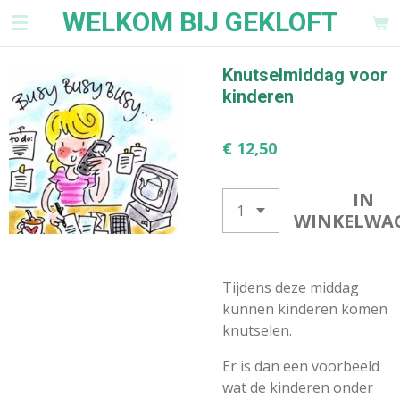
WELKOM BIJ GEKLOFT
Ga
direct
naar
Knutselmiddag voor
de
kinderen
hoofdinhoud
€ 12,50
IN
WINKELWA
Tijdens deze middag
kunnen kinderen komen
knutselen.
Er is dan een voorbeeld
wat de kinderen onder