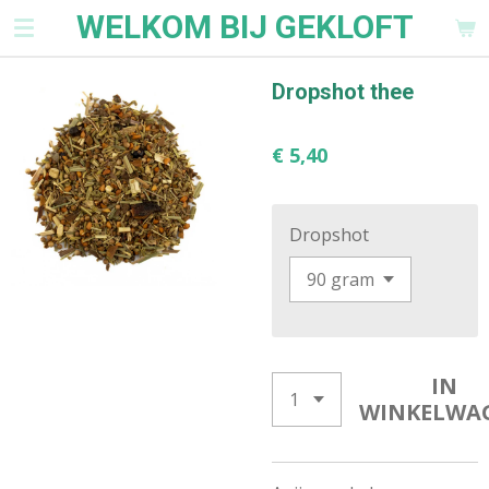
WELKOM BIJ GEKLOFT
Ga
direct
naar
Dropshot thee
de
hoofdinhoud
€ 5,40
Dropshot
IN
WINKELWA