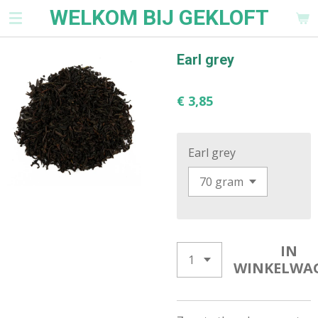
WELKOM BIJ GEKLOFT
Ga
direct
naar
Earl grey
de
hoofdinhoud
€ 3,85
Earl grey
IN
WINKELWA