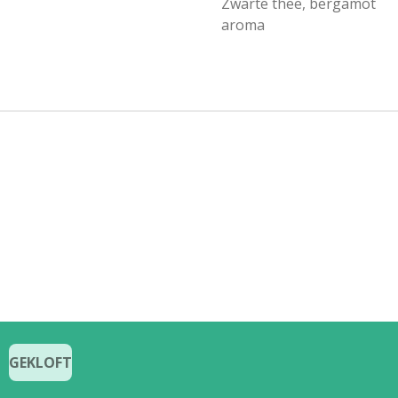
Zwarte thee, bergamot
aroma
GEKLOFT