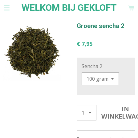
WELKOM BIJ GEKLOFT
Ga
direct
naar
Groene sencha 2
de
hoofdinhoud
€ 7,95
Sencha 2
IN
WINKELWA