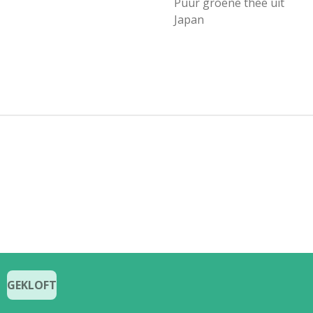
Puur groene thee uit
Japan
GEKLOFT