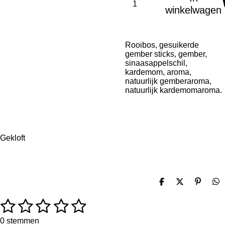
winkelwagen
Rooibos, gesuikerde
gember sticks, gember,
sinaasappelschil,
kardemom, aroma,
natuurlijk gemberaroma,
natuurlijk kardemomaroma.
Gekloft
D
D
P
D
e
e
i
e
l
e
n
l
1
2
3
4
5
R
S
e
l
n
e
a
t
n
e
n
s
s
s
s
s
t
e
0 stemmen
n