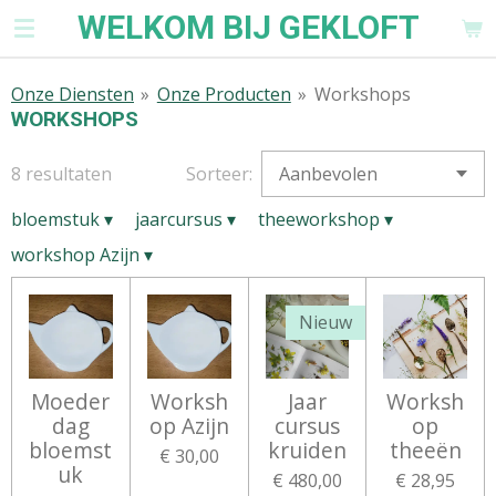
WELKOM BIJ GEKLOFT
Ga
direct
naar
Onze Diensten
»
Onze Producten
»
Workshops
de
WORKSHOPS
hoofdinhoud
8 resultaten
Sorteer:
bloemstuk
▾
jaarcursus
▾
theeworkshop
▾
workshop Azijn
▾
Nieuw
Moeder
Worksh
Jaar
Worksh
dag
op Azijn
cursus
op
bloemst
kruiden
theeën
€ 30,00
uk
€ 480,00
€ 28,95